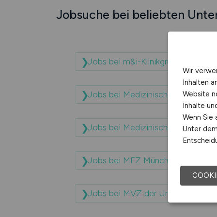
Jobsuche bei beliebten Unt
Jobs bei m&i-Klinikgruppe Enzen
Wir verwe
Inhalten a
Jobs bei Medizinische Hochschu
Website n
Inhalte u
Wenn Sie a
Jobs bei Medizinisches Zentrum 
Unter dem 
Entscheidu
Jobs bei MFZ Münchner Förder
COOKI
Jobs bei MVZ der Universitätsm