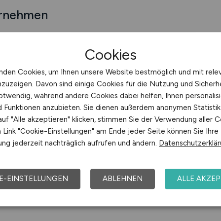
ernehmen
Cookies
sberg
Jobs bei Marienhospital Gelsenkirchen G
nden Cookies, um Ihnen unsere Website bestmöglich und mit rele
nzuzeigen. Davon sind einige Cookies für die Nutzung und Sicherh
le Hannover
otwendig, während andere Cookies dabei helfen, Ihnen personalisi
nd Funktionen anzubieten. Sie dienen außerdem anonymen Statisti
uf "Alle akzeptieren" klicken, stimmen Sie der Verwendung aller C
für Gesundheit Bad Lippspringe GmbH
Link "Cookie-Einstellungen" am Ende jeder Seite können Sie Ihre
ng jederzeit nachträglich aufrufen und ändern.
Datenschutzerklä
zentrum GmbH
Jobs bei MÜNCHENSTIFT Gmb
E-EINSTELLUNGEN
ABLEHNEN
ALLE AKZEP
edizin Mainz GmbH
Jobs bei MVZ Ganzimmun