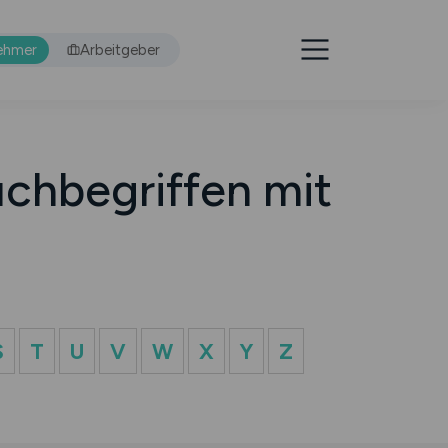
ehmer
Arbeitgeber
chbegriffen mit
S
T
U
V
W
X
Y
Z