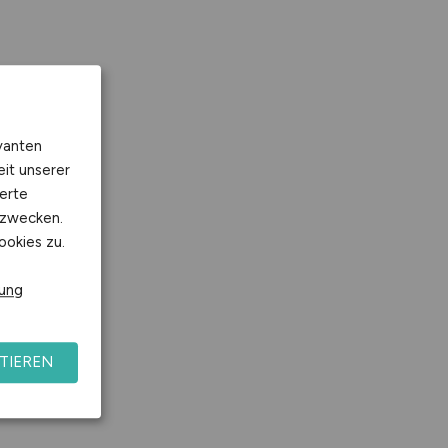
mbH
vanten
eit unserer
erte
kzwecken.
ookies zu.
rung
H
TIEREN
 GmbH