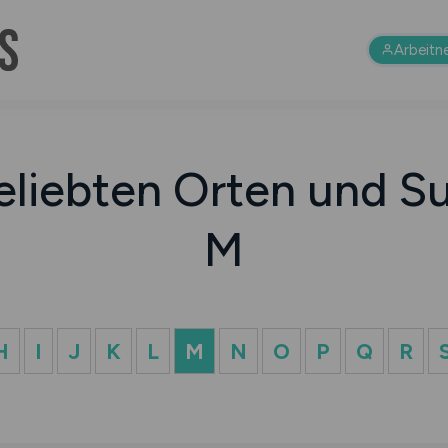
Arbeitn
eliebten Orten und Su
M
H
I
J
K
L
M
N
O
P
Q
R