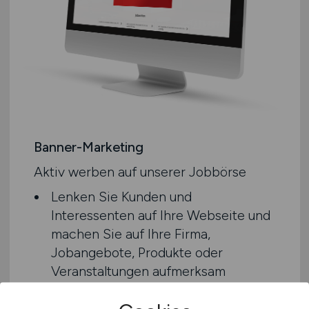
Banner-Marketing
Aktiv werben auf unserer Jobbörse
Lenken Sie Kunden und
Interessenten auf Ihre Webseite und
machen Sie auf Ihre Firma,
Jobangebote, Produkte oder
Veranstaltungen aufmerksam
Zahlung auf Rechnung