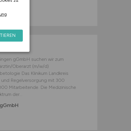
ookies zu.
G
rung
TIEREN
(m/w/d)
ttlingen gGmbH suchen wir zum
rztin/Oberarzt (m/w/d)
betologie Das Klinikum Landkreis
d- und Regelversorgung mit 300
000 Mitarbeitende. Die Medizinische
trum der...
en gGmbH