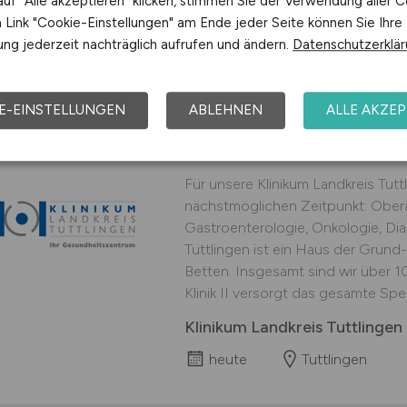
uf "Alle akzeptieren" klicken, stimmen Sie der Verwendung aller C
Klinik Bavaria GmbH & Co. K
Link "Cookie-Einstellungen" am Ende jeder Seite können Sie Ihre
heute
Bad Kissingen
ng jederzeit nachträglich aufrufen und ändern.
Datenschutzerklä
E-EINSTELLUNGEN
ABLEHNEN
ALLE AKZEP
Oberärztin/Oberarzt
Für unsere Klinikum Landkreis Tu
nächstmöglichen Zeitpunkt: Oberä
Gastroenterologie, Onkologie, Dia
Tuttlingen ist ein Haus der Grun
Betten. Insgesamt sind wir über 1
Klinik II versorgt das gesamte Spek
Klinikum Landkreis Tuttling
heute
Tuttlingen