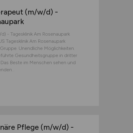
erapeut
(m/w/d)
-
naupark
d) - Tagesklinik Am Rosenaupark
S Tagesklinik Am Rosenaupark
ne Gruppe. Unendliche Möglichkeiten.
eführte Gesundheitsgruppe in dritter
on: Das Beste im Menschen sehen und
nden...
onäre Pflege
(m/w/d)
-