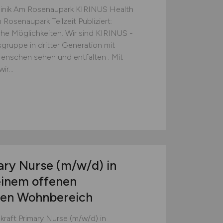
linik Am Rosenaupark KIRINUS Health
Rosenaupark Teilzeit Publiziert:
he Möglichkeiten. Wir sind KIRINUS -
gruppe in dritter Generation mit
 Menschen sehen und entfalten . Mit
r...
mary Nurse
(m/w/d)
in
einem offenen
hen Wohnbereich
raft Primary Nurse (m/w/d) in