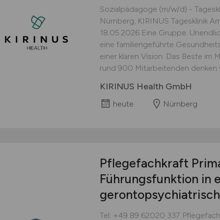
Sozialpädagoge (m/w/d) - Tagesk
Nürnberg, KIRINUS Tagesklinik Am 
18.05.2026 Eine Gruppe. Unendlic
eine familiengeführte Gesundheits
einer klaren Vision: Das Beste im
rund 900 Mitarbeitenden denken wi
KIRINUS Health GmbH
heute
Nürnberg
Pflegefachkraft Pri
Führungsfunktion in 
gerontopsychiatrisc
Tel: +49 89 62020 337 Pflegefachk