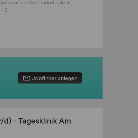
Springerpool Schorndorf Teilzeit,
19...
Jobfinder anlegen
/d)
- Tagesklinik Am