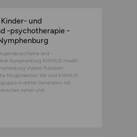
 Kinder- und
d -psychotherapie -
k Nymphenburg
 Jugendpsychiatrie und -
klinik Nymphenburg KIRINUS Health
phenburg Vollzeit Publiziert:
he Möglichkeiten. Wir sind KIRINUS -
gruppe in dritter Generation mit
 Menschen sehen und...