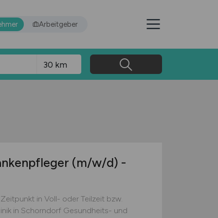
ehmer
Arbeitgeber
ankenpfleger
(m/w/d)
-
itpunkt in Voll- oder Teilzeit bzw.
Klinik in Schorndorf Gesundheits- und