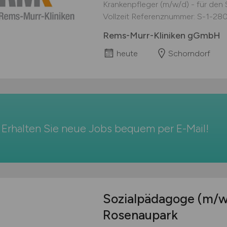
Krankenpfleger (m/w/d) - für den 
Vollzeit Referenznummer: S-1-280-
Rems-Murr-Kliniken gGmbH
heute
Schorndorf
Erhalten Sie neue Jobs bequem per
E-Mail
!
Sozialpädagoge
(m/w
Rosenaupark