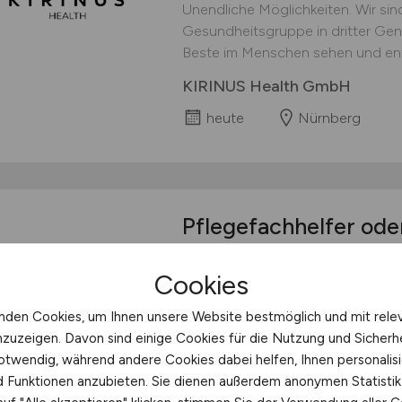
Unendliche Möglichkeiten. Wir sin
Gesundheitsgruppe in dritter Gener
Beste im Menschen sehen und entfa
KIRINUS Health GmbH
heute
Nürnberg
Pflegefachhelfer ode
Pflegefachhelfer oder Pflegehelfe
Cookies
KG Bad Kissingen Krankenpflege, Al
Das sind wir Seit unserer Gründung
nden Cookies, um Ihnen unsere Website bestmöglich und mit rele
Klinik die stetige Entwicklung. Mi
nzuzeigen. Davon sind einige Cookies für die Nutzung und Sicherh
gehören wir zu den führenden Reha
otwendig, während andere Cookies dabei helfen, Ihnen personalisi
verfügen über...
nd Funktionen anzubieten. Sie dienen außerdem anonymen Statisti