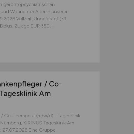
n gerontopsychiatrischen
nd Wohnen im Alter in unserer
026 Vollzeit, Unbefristet (39
plus, Zulage EUR 350,-...
nkenpfleger / Co-
Tagesklinik Am
/ Co-Therapeut (m/w/d) - Tagesklinik
Nürnberg, KIRINUS Tagesklinik Am
rt: 27.07.2026 Eine Gruppe.