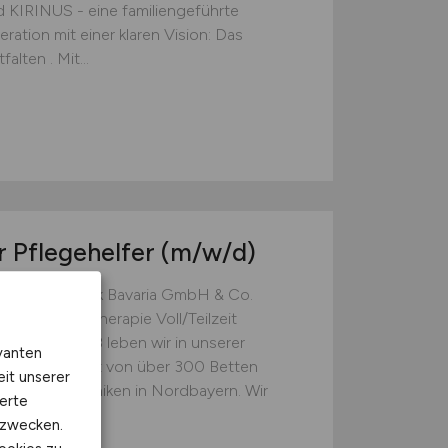
d KIRINUS - eine familiengeführte
ation mit einer klaren Vision: Das
lten . Mit...
r Pflegehelfer
(m/w/d)
r (m/w/d) Klinik Bavaria GmbH & Co.
tenpflege, Therapie Voll/Teilzeit
 im Jahr 1988 leben wir in unserer
vanten
t einer Kapazität von über 300 Betten
eit unserer
bilitationskliniken in Nordbayern. Wir
erte
kzwecken.