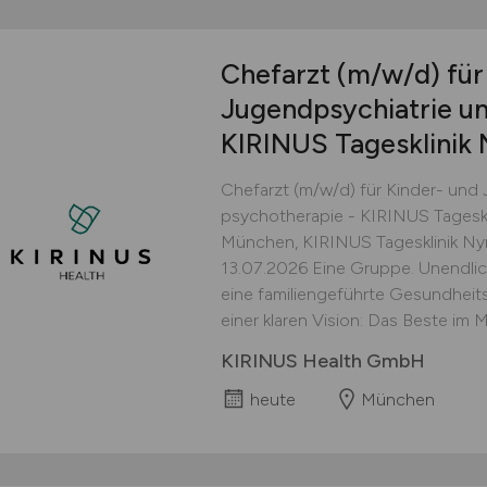
Chefarzt
(m/w/d)
für
Jugendpsychiatrie un
KIRINUS Tagesklini
Chefarzt (m/w/d) für Kinder- und
psychotherapie - KIRINUS Tages
München, KIRINUS Tagesklinik Nym
13.07.2026 Eine Gruppe. Unendlic
eine familiengeführte Gesundheits
einer klaren Vision: Das Beste im
KIRINUS Health GmbH
heute
München