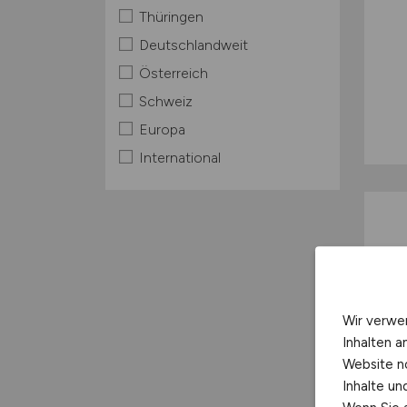
Thüringen
Deutschlandweit
Österreich
Schweiz
Europa
International
Wir verwe
Inhalten a
Website n
Inhalte u