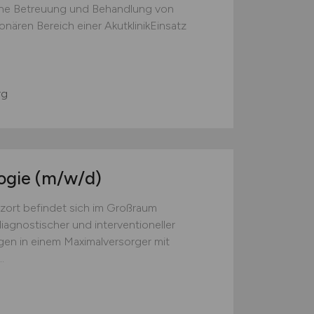
he Betreuung und Behandlung von
nären Bereich einer AkutklinikEinsatz
rg
logie
(m/w/d)
zort befindet sich im Großraum
agnostischer und interventioneller
en in einem Maximalversorger mit
.