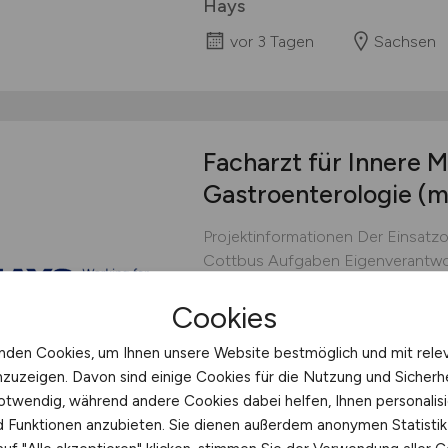
Hays
vor 3 Tagen
Sachsen
Facharzt für Innere M
Gastroenterologie
(m
Projektinformationen Der Einsatzo
Cottbus Aufgaben Eigenverantwo
Behandlung gastroenterologisch
Cookies
und Befundung endoskopischer Un
Hays
nden Cookies, um Ihnen unsere Website bestmöglich und mit rele
nzuzeigen. Davon sind einige Cookies für die Nutzung und Sicherh
vor 3 Tagen
Cottbus
otwendig, während andere Cookies dabei helfen, Ihnen personalisi
nd Funktionen anzubieten. Sie dienen außerdem anonymen Statisti