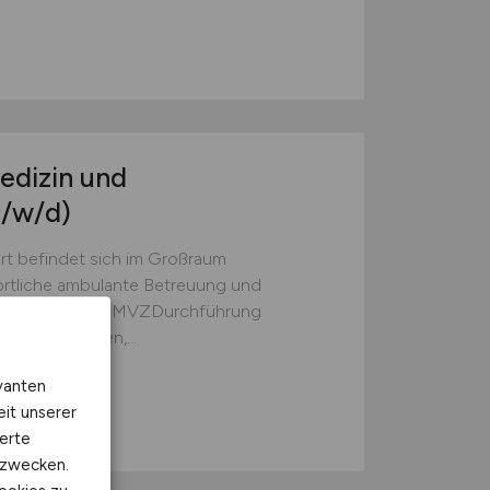
edizin und
/w/d)
rt befindet sich im Großraum
rtliche ambulante Betreuung und
er Patienten im MVZDurchführung
tersuchungen,...
vanten
eit unserer
erte
kzwecken.