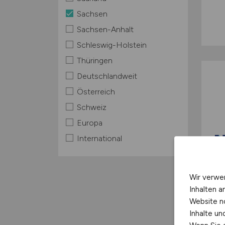
Sachsen
Sachsen-Anhalt
Schleswig-Holstein
Thüringen
Deutschlandweit
Österreich
Schweiz
Europa
International
Wir verwe
Inhalten a
Website n
Inhalte u