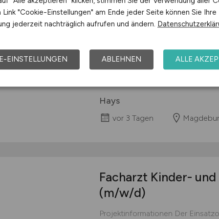
uf "Alle akzeptieren" klicken, stimmen Sie der Verwendung aller C
Link "Cookie-Einstellungen" am Ende jeder Seite können Sie Ihre
Facharzt Radiologie
(
ng jederzeit nachträglich aufrufen und ändern.
Datenschutzerklä
Projektinformationen Der Einsatzo
Magdeburg Aufgaben Durchführung
E-EINSTELLUNGEN
ABLEHNEN
ALLE AKZEP
Untersuchungen mit Schwerpunkt 
RöntgenEigenverantwortliche Befu
Hays
vor 3 Tagen
Magdebu
Facharzt Kinder- un
(m/w/d)
Projektinformationen Der Einsatzo