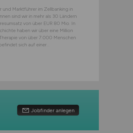
 und Marktführer im Zellbanking in
nnen sind wir in mehr als 30 Ländern
ahresumsatz von über EUR 80 Mio. In
ichte haben wir über eine Million
e Therapie von über 7.000 Menschen
findet sich auf einer...
Jobfinder anlegen