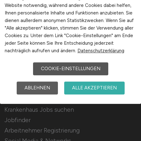
Für Arbeitgeber
Website notwendig, während andere Cookies dabei helfen,
Ihnen personalisierte Inhalte und Funktionen anzubieten. Sie
dienen außerdem anonymen Statistikzwecken. Wenn Sie auf
Stellenanzeigen schalten
"Alle akzeptieren" klicken, stimmen Sie der Verwendung aller
Mediadaten & Konditionen
Cookies zu. Unter dem Link "Cookie-Einstellungen" am Ende
Arbeitgeber Seite
jeder Seite können Sie Ihre Entscheidung jederzeit
nachträglich aufrufen und ändern.
Datenschutzerklärung
Arbeitgeber Kontakt
Karrierenetzwerk
COOKIE-EINSTELLUNGEN
ABLEHNEN
ALLE AKZEPTIEREN
Für Arbeitnehmer
Krankenhaus Jobs suchen
Jobfinder
Arbeitnehmer Registrierung
Social Media & Networks