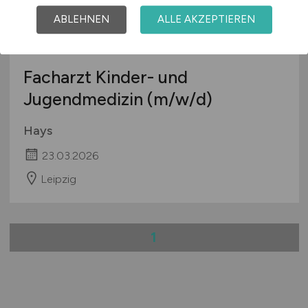
ABLEHNEN
ALLE AKZEPTIEREN
Facharzt Kinder- und
Jugendmedizin
(m/w/d)
Hays
23.03.2026
Leipzig
1