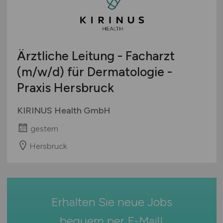
Bachelor-/ Master-/ Diplom-Arbeit
Bremen
Studentenjobs / Werkstudenten
Hamburg
Ausbildung / Studium
Hessen
Praktikum
Ärztliche Leitung - Facharzt
Mecklenburg-Vorpommern
(m/w/d)
für Dermatologie -
Niedersachsen
Praxis Hersbruck
Nordrhein-Westfalen
Rheinland-Pfalz
KIRINUS Health GmbH
Saarland
gestern
Sachsen
Sachsen-Anhalt
Hersbruck
Schleswig-Holstein
Thüringen
Deutschlandweit
Erhalten Sie neue Jobs
Österreich
Schweiz
bequem per
E-Mail
!