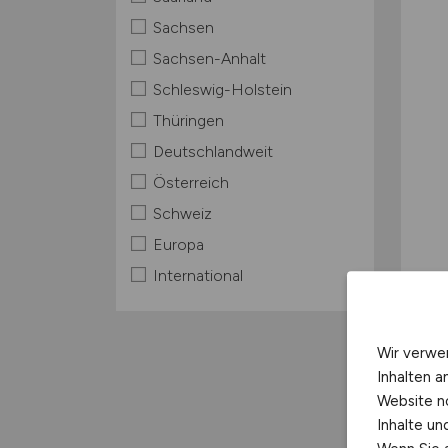
Sachsen
Sachsen-Anhalt
Schleswig-Holstein
Thüringen
Deutschlandweit
Österreich
Schweiz
Europa
International
Wir verwe
Inhalten a
Website n
Inhalte u