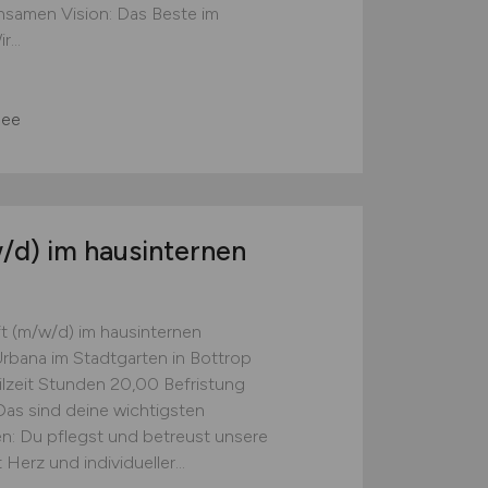
nsamen Vision: Das Beste im
...
see
/d)
im hausinternen
ft (m/w/d) im hausinternen
rbana im Stadtgarten in Bottrop
eilzeit Stunden 20,00 Befristung
Das sind deine wichtigsten
: Du pflegst und betreust unsere
rz und individueller...