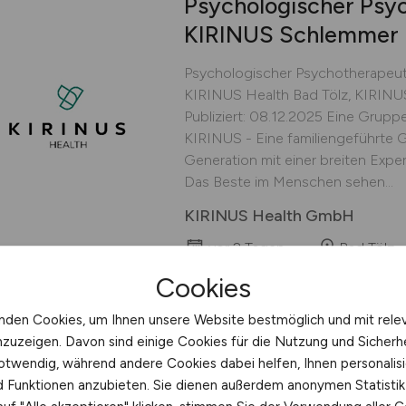
Psychologischer Psy
KIRINUS Schlemmer K
Psychologischer Psychotherapeut
KIRINUS Health Bad Tölz, KIRINUS 
Publiziert: 08.12.2025 Eine Gruppe
KIRINUS - Eine familiengeführte 
Generation mit einer breiten Expe
Das Beste im Menschen sehen...
KIRINUS Health GmbH
vor 2 Tagen
Bad Tölz
Cookies
nden Cookies, um Ihnen unsere Website bestmöglich und mit rele
nzuzeigen. Davon sind einige Cookies für die Nutzung und Sicherh
Medizinische Fachang
otwendig, während andere Cookies dabei helfen, Ihnen personalisi
Administrative Not
nd Funktionen anzubieten. Sie dienen außerdem anonymen Statisti