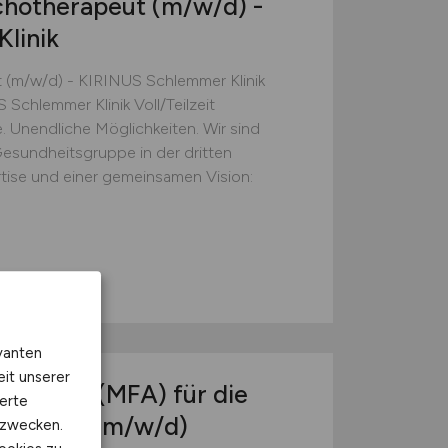
chotherapeut
(m/w/d)
-
linik
 (m/w/d) - KIRINUS Schlemmer Klinik
Schlemmer Klinik Voll/Teilzeit
. Unendliche Möglichkeiten. Wir sind
Gesundheitsgruppe in der dritten
rtise und einer gemeinsamen Vision:
vanten
eit unserer
estellte (MFA) für die
erte
aufnahme
(m/w/d)
kzwecken.