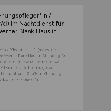
iehungspfleger*in /
/d)
im Nachtdienst für
erner Blank Haus in
r*in / Pflegefachkraft (m/w/d) im
m Werner Blank Haus in Starnberg Du
e, bei der Du Menschen in der Nacht
t? Dann bist Du bei uns genau
r Leutstettener Straße in Starnberg
aft (z.B. Erzieher*in,...
H