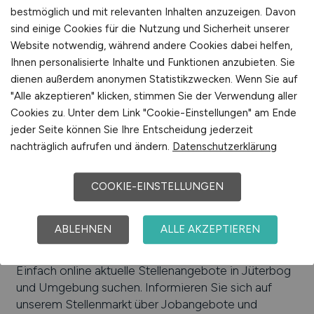
bestmöglich und mit relevanten Inhalten anzuzeigen. Davon
Arbeiten in der Nähe von
Jüterbog
:
Baruth/Mark,
sind einige Cookies für die Nutzung und Sicherheit unserer
Schönewalde, Brandenburg, Luckau,
Website notwendig, während andere Cookies dabei helfen,
Niedergörsdorf, Landkreis Teltow-Fläming,
Ihnen personalisierte Inhalte und Funktionen anzubieten. Sie
Treuenbrietzen, Dahme/Mark, Mühlenfließ
dienen außerdem anonymen Statistikzwecken. Wenn Sie auf
Luckenwalde, Niederer Fläming, Wittenberg
"Alle akzeptieren" klicken, stimmen Sie der Verwendung aller
Cookies zu. Unter dem Link "Cookie-Einstellungen" am Ende
Beliebte Jobs in
jeder Seite können Sie Ihre Entscheidung jederzeit
Jüterbog
/Branchen
:
Dienstleistungen, Tourismus,
nachträglich aufrufen und ändern.
Datenschutzerklärung
Handwerk
Beliebte Arbeitgeber in
Jüterbog
, die attraktive
COOKIE-EINSTELLUNGEN
Jobangebote bieten
:
Helm FT-Bau GmbH, Jütro
GmbH & Co. KG Konserven und Feinkost, August
Frebe GmbH, Wittcom Bürosysteme & Copycenter
ABLEHNEN
ALLE AKZEPTIEREN
GmbH, autec Regalanlagen
Einfach online aktuelle Stellenangebote in
Jüterbog
und Umgebung suchen. Informieren Sie sich auf
unserem Stellenmarkt über Jobangebote und