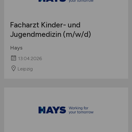
Studentenjobs / Werkstudenten
Hamburg
Ausbildung / Studium
Hessen
Praktikum
Facharzt Kinder- und
Mecklenburg-Vorpommern
Jugendmedizin
(m/w/d)
Niedersachsen
Nordrhein-Westfalen
Hays
Rheinland-Pfalz
13.04.2026
Saarland
Sachsen
Leipzig
Sachsen-Anhalt
Schleswig-Holstein
Thüringen
Deutschlandweit
Österreich
Schweiz
Europa