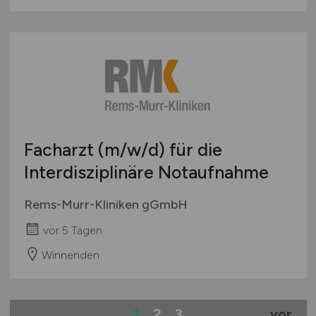
Facharzt
(m/w/d)
für die
Interdisziplinäre Notaufnahme
Rems-Murr-Kliniken gGmbH
vor 5 Tagen
Winnenden
1
2
3
vor