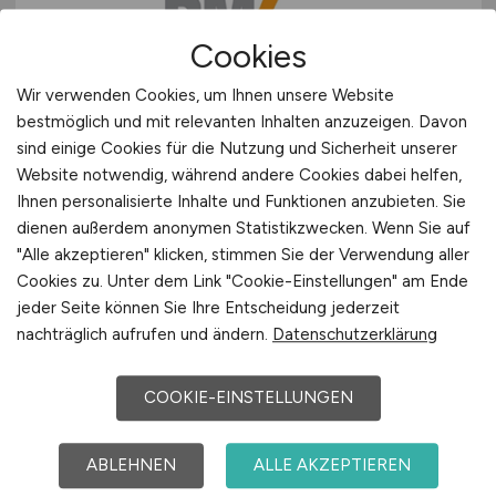
Cookies
Wir verwenden Cookies, um Ihnen unsere Website
bestmöglich und mit relevanten Inhalten anzuzeigen. Davon
Facharzt
(m/w/d)
Anästhesie für
sind einige Cookies für die Nutzung und Sicherheit unserer
den AOP
Website notwendig, während andere Cookies dabei helfen,
Ihnen personalisierte Inhalte und Funktionen anzubieten. Sie
Rems-Murr-Kliniken gGmbH
dienen außerdem anonymen Statistikzwecken. Wenn Sie auf
"Alle akzeptieren" klicken, stimmen Sie der Verwendung aller
vor 5 Tagen
Cookies zu. Unter dem Link "Cookie-Einstellungen" am Ende
Winnenden
jeder Seite können Sie Ihre Entscheidung jederzeit
nachträglich aufrufen und ändern.
Datenschutzerklärung
COOKIE-EINSTELLUNGEN
ABLEHNEN
ALLE AKZEPTIEREN