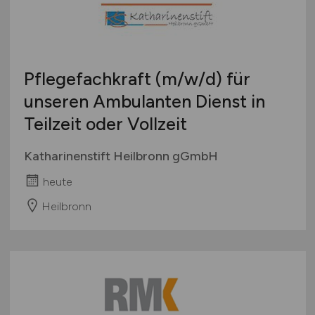
Bachelor-/ Master-/ Diplom-Arbeit
Bremen
Studentenjobs / Werkstudenten
Hamburg
Ausbildung / Studium
Hessen
Praktikum
Pflegefachkraft
(m/w/d)
für
Mecklenburg-Vorpommern
unseren Ambulanten Dienst in
Niedersachsen
Teilzeit oder Vollzeit
Nordrhein-Westfalen
Rheinland-Pfalz
Katharinenstift Heilbronn gGmbH
Saarland
heute
Sachsen
Sachsen-Anhalt
Heilbronn
Schleswig-Holstein
Thüringen
Deutschlandweit
Österreich
Schweiz