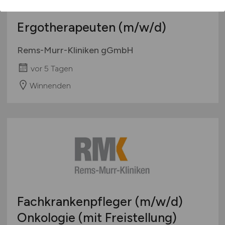
Ergotherapeuten
(m/w/d)
Rems-Murr-Kliniken gGmbH
vor 5 Tagen
Winnenden
Fachkrankenpfleger
(m/w/d)
Onkologie (mit Freistellung)