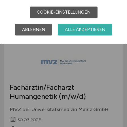
Universität Mainz
30.07.2026
COOKIE-EINSTELLUNGEN
Mainz
ABLEHNEN
ALLE AKZEPTIEREN
Fachärztin/Facharzt
Humangenetik
(m/w/d)
MVZ der Universitätsmedizin Mainz GmbH
30.07.2026