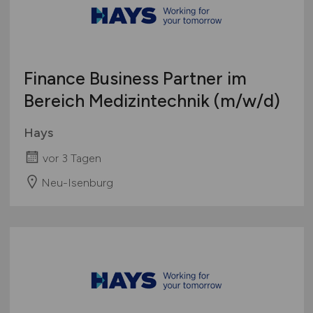
Bachelor-/ Master-/ Diplom-Arbeit
Bremen
Studentenjobs / Werkstudenten
Hamburg
Ausbildung / Studium
Hessen
Praktikum
Finance Business Partner im
Mecklenburg-Vorpommern
Bereich Medizintechnik
(m/w/d)
Niedersachsen
Nordrhein-Westfalen
Hays
Rheinland-Pfalz
vor 3 Tagen
Saarland
Sachsen
Neu-Isenburg
Sachsen-Anhalt
Schleswig-Holstein
Thüringen
Deutschlandweit
Österreich
Schweiz