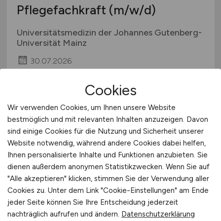
Pflegefachkraft
(m/w/d)
Universitätsmedizin der Johannes Gutenberg-
Universität Mainz
30.07.2026
Mainz
Cookies
Wir verwenden Cookies, um Ihnen unsere Website
bestmöglich und mit relevanten Inhalten anzuzeigen. Davon
sind einige Cookies für die Nutzung und Sicherheit unserer
Website notwendig, während andere Cookies dabei helfen,
Ihnen personalisierte Inhalte und Funktionen anzubieten. Sie
dienen außerdem anonymen Statistikzwecken. Wenn Sie auf
"Alle akzeptieren" klicken, stimmen Sie der Verwendung aller
Pflegefachkraft
(m/w/d)
intensiv
Cookies zu. Unter dem Link "Cookie-Einstellungen" am Ende
jeder Seite können Sie Ihre Entscheidung jederzeit
Universitätsmedizin der Johannes Gutenberg-
nachträglich aufrufen und ändern.
Datenschutzerklärung