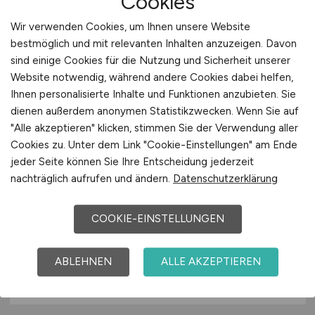
Cookies
Bonn
Wir verwenden Cookies, um Ihnen unsere Website
bestmöglich und mit relevanten Inhalten anzuzeigen. Davon
sind einige Cookies für die Nutzung und Sicherheit unserer
Website notwendig, während andere Cookies dabei helfen,
Ihnen personalisierte Inhalte und Funktionen anzubieten. Sie
dienen außerdem anonymen Statistikzwecken. Wenn Sie auf
"Alle akzeptieren" klicken, stimmen Sie der Verwendung aller
Cookies zu. Unter dem Link "Cookie-Einstellungen" am Ende
jeder Seite können Sie Ihre Entscheidung jederzeit
Pflegefachkraft
(m/w/d)
in der
nachträglich aufrufen und ändern.
Datenschutzerklärung
Caritaspflegestation Bonn
COOKIE-EINSTELLUNGEN
Caritasverband für die Stadt Bonn e. V.
26.07.2026
ABLEHNEN
ALLE AKZEPTIEREN
Bonn