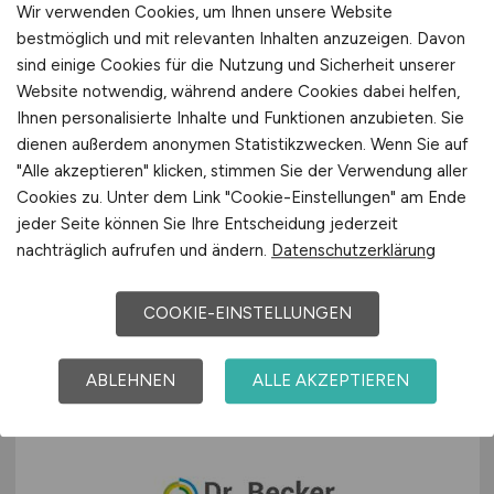
Wir verwenden Cookies, um Ihnen unsere Website
bestmöglich und mit relevanten Inhalten anzuzeigen. Davon
sind einige Cookies für die Nutzung und Sicherheit unserer
Website notwendig, während andere Cookies dabei helfen,
Mitarbeiter
(m/w/d)
Ihnen personalisierte Inhalte und Funktionen anzubieten. Sie
dienen außerdem anonymen Statistikzwecken. Wenn Sie auf
Lungenfunktion in der Karl-
"Alle akzeptieren" klicken, stimmen Sie der Verwendung aller
Hansen-Klinik
Cookies zu. Unter dem Link "Cookie-Einstellungen" am Ende
jeder Seite können Sie Ihre Entscheidung jederzeit
Medizinisches Zentrum für Gesundheit Bad
nachträglich aufrufen und ändern.
Datenschutzerklärung
Lippspringe GmbH
28.07.2026
COOKIE-EINSTELLUNGEN
Bad Lippspringe
ABLEHNEN
ALLE AKZEPTIEREN