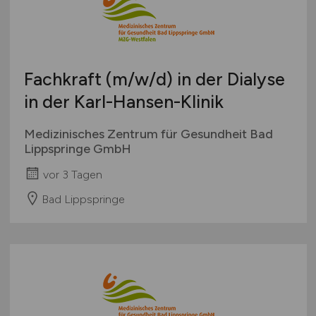
Bachelor-/ Master-/ Diplom-Arbeit
Bremen
Studentenjobs / Werkstudenten
Hamburg
Ausbildung / Studium
Hessen
Praktikum
Fachkraft
(m/w/d)
in der Dialyse
Mecklenburg-Vorpommern
in der Karl-Hansen-Klinik
Niedersachsen
Nordrhein-Westfalen
Medizinisches Zentrum für Gesundheit Bad
Rheinland-Pfalz
Lippspringe GmbH
Saarland
vor 3 Tagen
Sachsen
Bad Lippspringe
Sachsen-Anhalt
Schleswig-Holstein
Thüringen
Deutschlandweit
Österreich
Schweiz