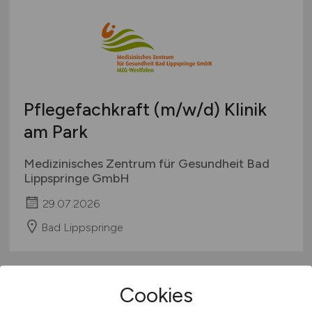
Pflegefachkraft
(m/w/d)
Klinik
am Park
Medizinisches Zentrum für Gesundheit Bad
Lippspringe GmbH
29.07.2026
Bad Lippspringe
Cookies