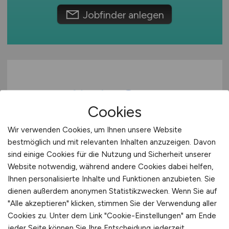
Jobfinder anlegen
Cookies
Wir verwenden Cookies, um Ihnen unsere Website
Pflegefachkraft oder
bestmöglich und mit relevanten Inhalten anzuzeigen. Davon
sind einige Cookies für die Nutzung und Sicherheit unserer
Medizinische Fachangestellte
Website notwendig, während andere Cookies dabei helfen,
(m/w/d)
für die Dialyse
Ihnen personalisierte Inhalte und Funktionen anzubieten. Sie
dienen außerdem anonymen Statistikzwecken. Wenn Sie auf
Nephrocare Püttlingen GmbH Medizinisches
"Alle akzeptieren" klicken, stimmen Sie der Verwendung aller
Versorgungszentrum
Cookies zu. Unter dem Link "Cookie-Einstellungen" am Ende
jeder Seite können Sie Ihre Entscheidung jederzeit