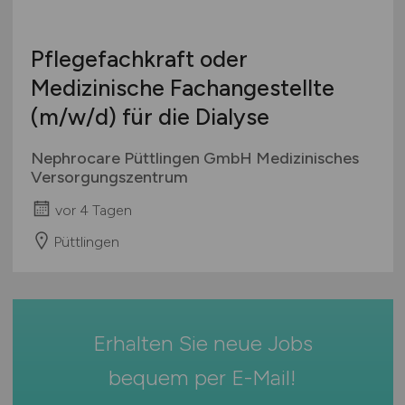
Hamburg
Ausbildung / Studium
Hessen
Praktikum
Pflegefachkraft oder
Mecklenburg-Vorpommern
Medizinische Fachangestellte
Niedersachsen
(m/w/d)
für die Dialyse
Nordrhein-Westfalen
Rheinland-Pfalz
Nephrocare Püttlingen GmbH Medizinisches
Saarland
Versorgungszentrum
Sachsen
vor 4 Tagen
Sachsen-Anhalt
Püttlingen
Schleswig-Holstein
Thüringen
Deutschlandweit
Österreich
Erhalten Sie neue Jobs
Schweiz
bequem per
E-Mail
!
Europa
International