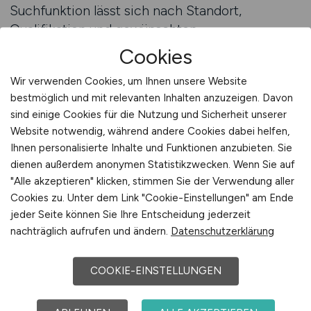
Suchfunktion lässt sich nach Standort,
Qualifikation und gewünschten
Tätigkeitsfeldern anpassen, wodurch sich die
Cookies
Suche effizient gestalten lässt. Der Jobfinder ist
Wir verwenden Cookies, um Ihnen unsere Website
ideal für alle, die regelmäßig aktuelle
bestmöglich und mit relevanten Inhalten anzuzeigen. Davon
Ausschreibungen erhalten und ihre Karriere
sind einige Cookies für die Nutzung und Sicherheit unserer
aktiv planen möchten.
Website notwendig, während andere Cookies dabei helfen,
Ihnen personalisierte Inhalte und Funktionen anzubieten. Sie
Durch die stetig wachsende Nachfrage nach
dienen außerdem anonymen Statistikzwecken. Wenn Sie auf
Fachpersonal werden viele Positionen nur für
"Alle akzeptieren" klicken, stimmen Sie der Verwendung aller
kurze Zeit ausgeschrieben. Mit dem Jobfinder
Cookies zu. Unter dem Link "Cookie-Einstellungen" am Ende
bleiben Bewerber stets informiert und können
jeder Seite können Sie Ihre Entscheidung jederzeit
nachträglich aufrufen und ändern.
Datenschutzerklärung
schnell reagieren. Dies verschafft ihnen einen
entscheidenden Vorteil im Wettbewerb um
attraktive Stellen.
COOKIE-EINSTELLUNGEN
Wie funktioniert der Jobfinder?