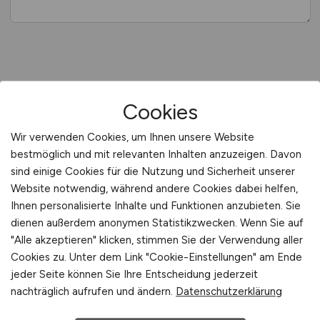
Datenschutz / AGB
Cookies
Wir verwenden Cookies, um Ihnen unsere Website
bestmöglich und mit relevanten Inhalten anzuzeigen. Davon
JA
*
, ich habe die
Datenschutzerklärung
zur
sind einige Cookies für die Nutzung und Sicherheit unserer
Kenntnis genommen. Ich stimme zu, dass
Website notwendig, während andere Cookies dabei helfen,
meine Daten und Angaben zum Zweck der
Ihnen personalisierte Inhalte und Funktionen anzubieten. Sie
Bearbeitung meiner Buchung elektronisch
dienen außerdem anonymen Statistikzwecken. Wenn Sie auf
erhoben und gespeichert werden.
"Alle akzeptieren" klicken, stimmen Sie der Verwendung aller
Cookies zu. Unter dem Link "Cookie-Einstellungen" am Ende
JA
*
, ich habe die
AGB von
jeder Seite können Sie Ihre Entscheidung jederzeit
KRANKENHAUS.JOBS
gelesen und stimme
nachträglich aufrufen und ändern.
Datenschutzerklärung
diesen zu.