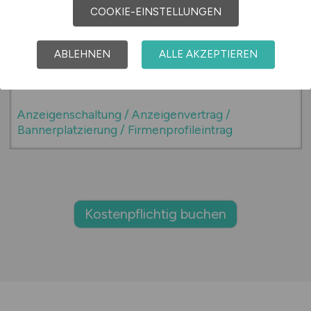
COOKIE-EINSTELLUNGEN
AGB – Ziegeler Medien GmbH
Die Allgemeinen Geschäftsbedingungen
ABLEHNEN
ALLE AKZEPTIEREN
gelten für alle Jobbörsen im Ziegeler Medien
Netzwerk.
Anzeigenschaltung / Anzeigenvertrag /
Bannerplatzierung / Firmenprofileintrag
1a
Anzeigenvertrag im Sinne der hier aufgeführten
Allgemeinen Geschäftsbedingungen, ist der Vertrag
Kostenpflichtig buchen
über die Einschaltung einer oder mehrerer Anzeigen
oder auch Banner eines Stellenanbieters oder anderer
Auftraggeber auf unserem Internetportal /
Internetseiten, zum Zwecke der Bekanntmachung und
Verbreitung.