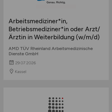
Studentenjobs / Werkstudenten
Hamburg
Ausbildung / Studium
Hessen
Praktikum
Arbeitsmediziner*in,
Mecklenburg-Vorpommern
Betriebsmediziner*in oder Arzt/
Niedersachsen
Ärztin in Weiterbildung
(w/m/d)
Nordrhein-Westfalen
Rheinland-Pfalz
AMD TÜV Rheinland Arbeitsmedizinische
Saarland
Dienste GmbH
Sachsen
29.07.2026
Sachsen-Anhalt
Kassel
Schleswig-Holstein
Thüringen
Deutschlandweit
Österreich
Schweiz
Europa