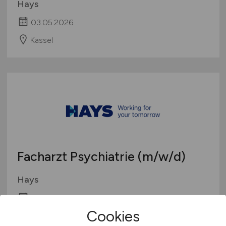
Hays
03.05.2026
Kassel
Facharzt Psychiatrie
(m/w/d)
Hays
21.04.2026
Cookies
Kassel