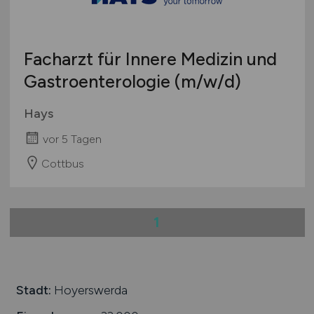
Studentenjobs / Werkstudenten
Hamburg
Ausbildung / Studium
Hessen
Praktikum
Facharzt für Innere Medizin und
Mecklenburg-Vorpommern
Gastroenterologie
(m/w/d)
Niedersachsen
Nordrhein-Westfalen
Hays
Rheinland-Pfalz
vor 5 Tagen
Saarland
Sachsen
Cottbus
Sachsen-Anhalt
Schleswig-Holstein
1
Thüringen
Deutschlandweit
Österreich
Schweiz
Stadt:
Hoyerswerda
Europa