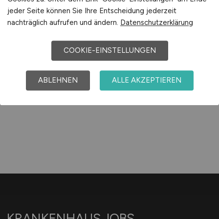
Sie sich auf unserem Stellenmarkt über
jeder Seite können Sie Ihre Entscheidung jederzeit
Jobangebote und Karriereperspektiven in
nachträglich aufrufen und ändern.
Datenschutzerklärung
Hoyerswerda
.
Machen Sie den nächsten Schritt auf der
COOKIE-EINSTELLUNGEN
Karriereleiter – auf unsere Jobbörse finden Sie ihren
neuen Traumjob.
ABLEHNEN
ALLE AKZEPTIEREN
Kurzinfo/Auszug Hoyerswerda. Alle Angaben ohne Gewähr.
KRANKENHAUS.JOBS