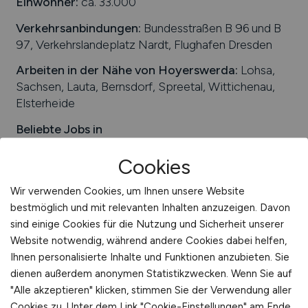
Einwohner:
ca. 33.000
International
Verkehrsanbindungen:
Bundesstraßen B 96 und B
97, Verkehrslandeplatz Nardt, Flughafen Dresden
Arbeiten in der Nähe von
Hoyerswerda
:
Lohsa,
Sachsen, Lauta, Bernsdorf, Spreetal, Wittichenau,
Elsterheide
Beliebte Jobs in
Hoyerswerda
/Branchen
:
Gesundheitswesen,
Cookies
Dienstleistungen, Handel
Beliebte Arbeitgeber in
Hoyerswerda
, die
Wir verwenden Cookies, um Ihnen unsere Website
attraktive Jobangebote bieten
:
Stahlbau
bestmöglich und mit relevanten Inhalten anzuzeigen. Davon
Hoyerswerda GmbH, Lausitzer Seenland Klinikum
sind einige Cookies für die Nutzung und Sicherheit unserer
GmbH, Lausitzer Werkstätten für Behinderte
Website notwendig, während andere Cookies dabei helfen,
gemeinnützige GmbH, AVI-GmbH, Stadtverwaltung
Ihnen personalisierte Inhalte und Funktionen anzubieten. Sie
dienen außerdem anonymen Statistikzwecken. Wenn Sie auf
Einfach online aktuelle Stellenangebote in
"Alle akzeptieren" klicken, stimmen Sie der Verwendung aller
Hoyerswerda
und Umgebung suchen. Informieren
Cookies zu. Unter dem Link "Cookie-Einstellungen" am Ende