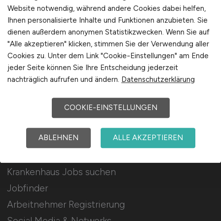
Für Arbeitgeber
Website notwendig, während andere Cookies dabei helfen,
Ihnen personalisierte Inhalte und Funktionen anzubieten. Sie
dienen außerdem anonymen Statistikzwecken. Wenn Sie auf
Stellenanzeigen schalten
"Alle akzeptieren" klicken, stimmen Sie der Verwendung aller
Mediadaten & Konditionen
Cookies zu. Unter dem Link "Cookie-Einstellungen" am Ende
Arbeitgeber Seite
jeder Seite können Sie Ihre Entscheidung jederzeit
nachträglich aufrufen und ändern.
Datenschutzerklärung
Arbeitgeber Kontakt
Karrierenetzwerk
COOKIE-EINSTELLUNGEN
ABLEHNEN
ALLE AKZEPTIEREN
Für Arbeitnehmer
Krankenhaus Jobs suchen
Jobfinder
Arbeitnehmer Registrierung
Social Media & Networks