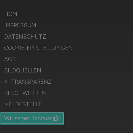
HOME
IMPRESSUM
DATENSCHUTZ
COOKIE-EINSTELLUNGEN
AGB
BILDQUELLEN
KI-TRANSPARENZ
BESCHWERDEN
MELDESTELLE
SITEMAP
Wir sagen Tschüss