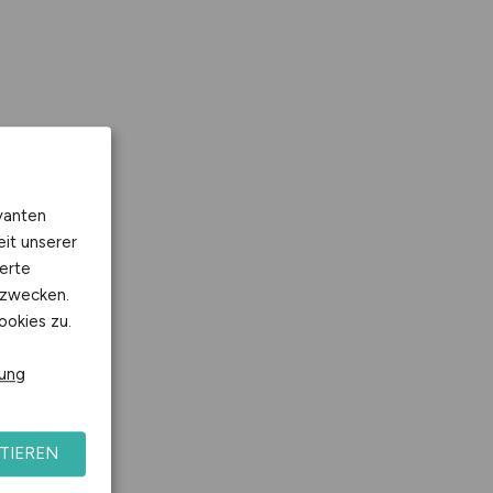
vanten
eit unserer
erte
kzwecken.
ookies zu.
rung
TIEREN