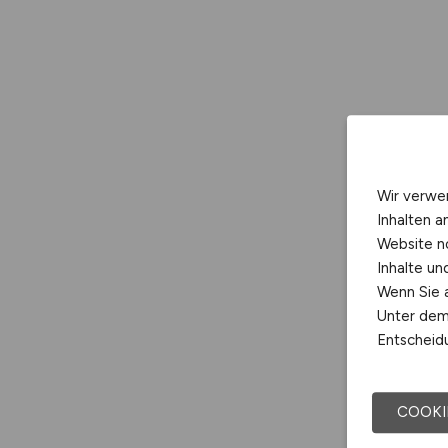
Wir verwe
Inhalten a
Website n
Inhalte u
Wenn Sie a
Unter dem 
Entscheidu
COOKI